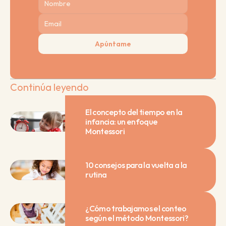
Apúntame
Continúa leyendo
El concepto del tiempo en la 
infancia: un enfoque 
Montessori
10 consejos para la vuelta a la 
rutina
¿Cómo trabajamos el conteo 
según el método Montessori?