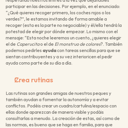
respetando nuestros límites a la vez que dejándoles 
participar en las decisiones. Por ejemplo, en el enunciado: 
“¿Qué quieres recoger primero, los coches rojos o los 
verdes?”, le estamos invitando de forma amable a 
recoger (esta es la parte no negociable) y él/ella tendrá la 
potestad de elegir por dónde empezar. Lo mismo con el 
mensaje: “Esta noche leeremos un cuento, ¿quieres elegir 
el de 
Caperucita
 o el de 
El monstruo de colores
?. También 
podemos pedirles 
ayuda
 con tareas sencillas para que se 
sientan contribuyentes y a su vez interioricen el pedir 
ayuda como parte de su día a día. 
Crea rutinas
Las rutinas son grandes amigas de nuestros peques y 
también ayudan a fomentar la autonomía y a evitar 
conflictos. Podéis crear un cuadro/cartulina/espacio con 
ellas donde aparezcan de manera visible y podáis 
consultarlas a menudo. La creación de estas, así como de 
las normas, es bueno que se haga en familia, para que 