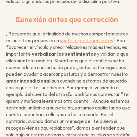
educar siguiendo los principios de la disciplina positiva.
Conexión antes que corrección
¿Recuerdas que la finalidad de muchos comportamientos 
en nuestros peques eran 
sentirse pertenecientes
? Para 
favorecer el vínculo y crear relaciones más estrechas, es 
importante 
verbalizar los sentimientos
 y validar lo que 
ellos sienten también. Si sentimos que el conflicto se ha 
convertido en una lucha de poder, estas estrategias nos 
pueden ayudar a acercar posturas y a demostrar nuestro 
amor incondicional
 aun cuando no estamos de acuerdo 
con lo que está sucediendo. Por ejemplo, volviendo al 
ejemplo del cuento del otro día, podríamos contestar “Te 
quiero y mañana leeremos otro cuento”. Aunque estemos 
sentando un límite a su petición, estamos explicitando que 
nuestro amor hacia ellos/as no ha cambiado. Por el 
contrario, cuando damos un mensaje de “te quiero si… 
recoges/vienes aquí/colaboras”, damos a entender que 
solo bajo nuestras normas y circunstancias ellos se sentirán 