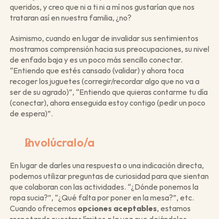
queridos, y creo que ni a ti ni a mí nos gustarían que nos 
trataran así en nuestra familia, ¿no?
Asimismo, cuando en lugar de invalidar sus sentimientos 
mostramos comprensión hacia sus preocupaciones, su nivel 
de enfado baja y es un poco más sencillo conectar. 
“Entiendo que estés cansado (validar) y ahora toca 
recoger los juguetes (corregir/recordar algo que no va a 
ser de su agrado)”, “Entiendo que quieras contarme tu día 
(conectar), ahora enseguida estoy contigo (pedir un poco 
de espera)”. 
Involúcralo/a
En lugar de darles una respuesta o una indicación directa, 
podemos utilizar preguntas de curiosidad para que sientan 
que colaboran con las actividades. “¿Dónde ponemos la 
ropa sucia?”, “¿Qué falta por poner en la mesa?”, etc. 
Cuando ofrecemos 
opciones aceptables
, estamos 