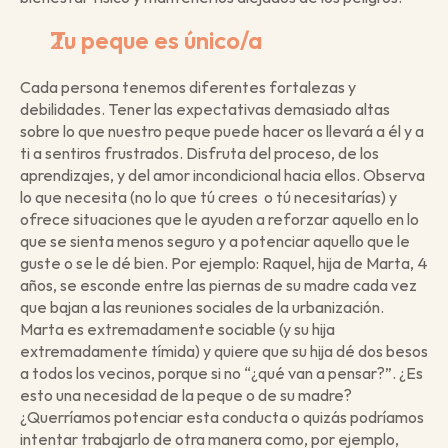
Tu peque es único/a
Cada persona tenemos diferentes fortalezas y 
debilidades. Tener las expectativas demasiado altas 
sobre lo que nuestro peque puede hacer os llevará a él y a 
ti a sentiros frustrados. Disfruta del proceso, de los 
aprendizajes, y del amor incondicional hacia ellos. Observa 
lo que necesita (no lo que tú crees  o tú necesitarías) y 
ofrece situaciones que le ayuden a reforzar aquello en lo 
que se sienta menos seguro y a potenciar aquello que le 
guste o se le dé bien. Por ejemplo: Raquel, hija de Marta, 4 
años, se esconde entre las piernas de su madre cada vez 
que bajan a las reuniones sociales de la urbanización. 
Marta es extremadamente sociable (y su hija 
extremadamente tímida) y quiere que su hija dé dos besos 
a todos los vecinos, porque si no “¿qué van a pensar?”. ¿Es 
esto una necesidad de la peque o de su madre? 
¿Querríamos potenciar esta conducta o quizás podríamos 
intentar trabajarlo de otra manera como, por ejemplo, 