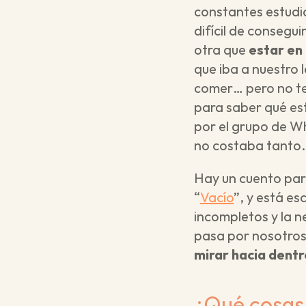
constantes estudio
difícil de consegu
otra que 
estar en
que iba a nuestro
comer… pero no ten
para saber qué es
por el grupo de Wh
no costaba tanto.
Hay un cuento para
“
Vacío
”, y está es
incompletos y la n
pasa por nosotros 
mirar hacia dent
¿Qué cosas