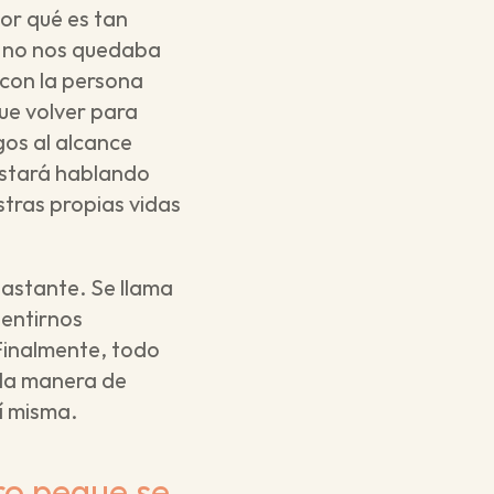
or qué es tan 
y no nos quedaba 
con la persona 
e volver para 
os al alcance 
stará hablando 
tras propias vidas 
astante. Se llama 
entirnos 
Finalmente, todo 
 la manera de
í misma. 
o peque se 