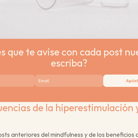
s que te avise con cada post nu
escriba?
Apún
encias de la hiperestimulación y 
s anteriores del mindfulness y de los beneficios 