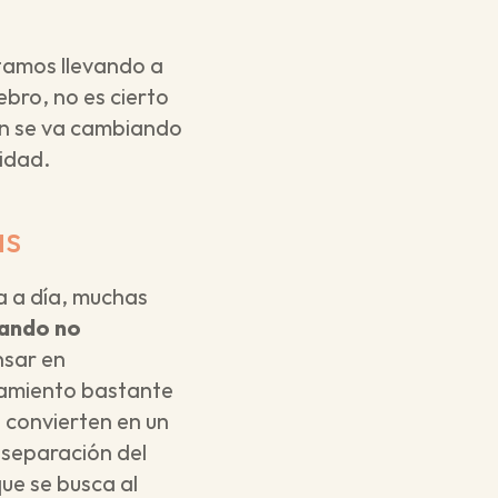
tamos llevando a 
bro, no es cierto 
ón se va cambiando 
vidad.
as
 a día, muchas 
ando no 
nsar en 
tamiento bastante 
 convierten en un 
separación del 
e se busca al 