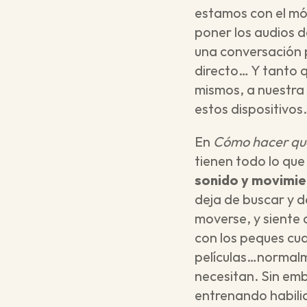
estamos con el móvi
poner los audios 
una conversación 
directo… Y tanto 
mismos, a nuestra 
estos dispositivos.
En 
Cómo hacer que
tienen todo lo que
sonido y movimi
deja de buscar y de
moverse, y siente 
con los peques cua
películas…normalm
necesitan. Sin emb
entrenando habili