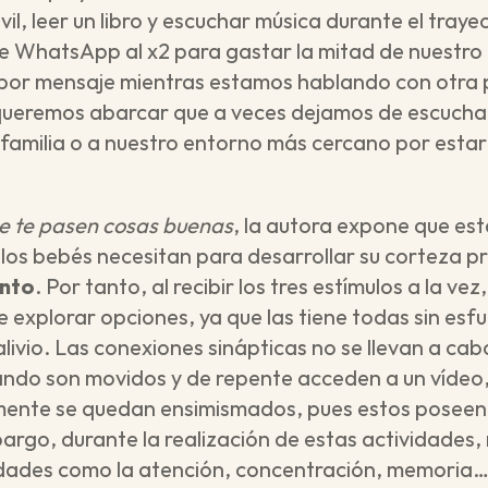
l, leer un libro y escuchar música durante el trayec
de WhatsApp al x2 para gastar la mitad de nuestro
por mensaje mientras estamos hablando con otra 
queremos abarcar que a veces dejamos de escuchar
familia o a nuestro entorno más cercano por estar
 te pasen cosas buenas
, la autora expone que est
 los bebés necesitan para desarrollar su corteza pr
ento
. Por tanto, al recibir los tres estímulos a la vez
 explorar opciones, ya que las tiene todas sin esfue
alivio. Las conexiones sinápticas no se llevan a ca
ndo son movidos y de repente acceden a un vídeo, 
ente se quedan ensimismados, pues estos poseen 
argo, durante la realización de estas actividades,
dades como la atención, concentración, memoria… s