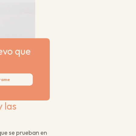
evo que 
tame
las 
que se prueban en 