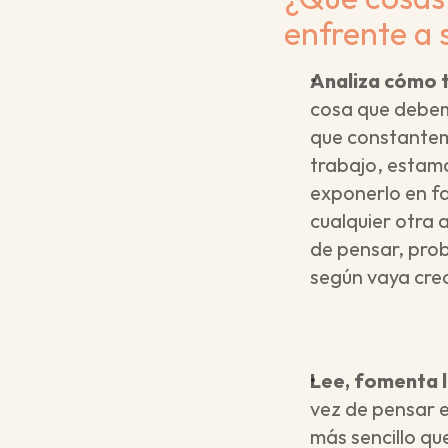
enfrente a 
Analiza cómo t
cosa que debem
que constanteme
trabajo, estamo
exponerlo en fa
cualquier otra 
de pensar, prob
según vaya cre
Lee, fomenta l
vez de pensar e
más sencillo qu