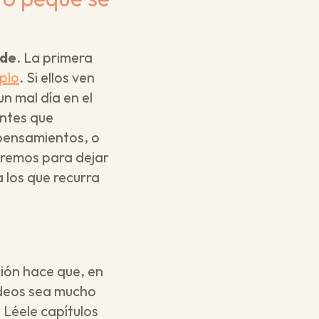
ede
. La primera 
mplo
. Si ellos ven 
 mal día en el 
ntes que 
 pensamientos, o 
eremos para dejar 
los que recurra 
ión hace que, en 
deos sea mucho 
Léele capítulos 