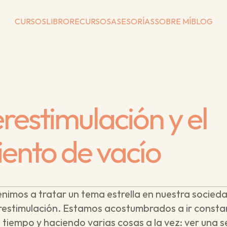
CURSOS
LIBRO
RECURSOS
ASESORÍAS
SOBRE MÍ
BLOG
restimulación y el 
iento de vacío
enimos a tratar un tema estrella en nuestra sociedad
perestimulación. Estamos acostumbrados a ir const
 tiempo y haciendo varias cosas a la vez: ver una se