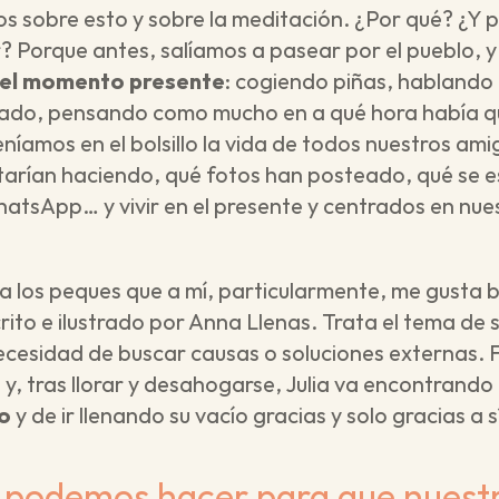
s sobre esto y sobre la meditación. ¿Por qué? ¿Y p
ir? Porque antes, salíamos a pasear por el pueblo, 
 el momento presente
: cogiendo piñas, hablando 
 lado, pensando como mucho en a qué hora había qu
íamos en el bolsillo la vida de todos nuestros amig
tarían haciendo, qué fotos han posteado, qué se e
atsApp… y vivir en el presente y centrados en nues
 los peques que a mí, particularmente, me gusta b
crito e ilustrado por Anna Llenas. Trata el tema de s
ecesidad de buscar causas o soluciones externas. 
y, tras llorar y desahogarse, Julia va encontrando
ro
 y de ir llenando su vacío gracias y solo gracias a s
 podemos hacer para que nuestr