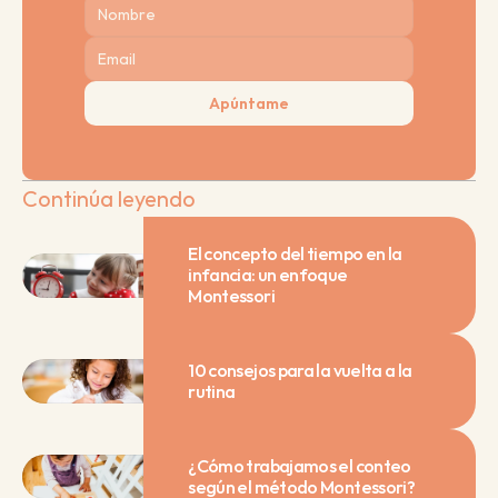
Apúntame
Continúa leyendo
El concepto del tiempo en la 
infancia: un enfoque 
Montessori
10 consejos para la vuelta a la 
rutina
¿Cómo trabajamos el conteo 
según el método Montessori?