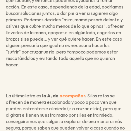
que sucede, y entonces podemos ayudarlos a tomar 
acción. En este caso, dependiendo de la edad, podríamos 
buscar soluciones juntos, o dar pie a ver si sugieren algo 
primero. Podemos decirles “mira, mamá pasará delante y 
así ves que cubre mucho menos de lo que opinas”, ofrecer 
llevarlos de la mano, apoyarse en algún lado, cogerlos en 
brazos si se puede… y ver qué quiere hacer. En este caso 
alguien pensaría que igual no es necesario hacerlos 
“sufrir” por cruzar un río, pero tampoco podemos estar 
rescatándolos y evitando todo aquello que no quieran 
hacer.
La última letra es
 la A, de 
acompañar
.
 Si los retos se 
ofrecen de manera escalonada y poco a poco ven que 
pueden enfrentarse al miedo (ir a cruzar el río), pero que 
al girarse tienen nuestra mano por si les entra miedo, 
conseguiremos que salgan a explorar de una manera más 
segura, porque saben que pueden volver a casa cuando no 