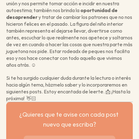
unión y nos permite tomar acción e incidir en nuestra 
autoestima; también nos brinda la 
oportunidad de 
desaprender 
y tratar de cambiar los patrones que no nos 
hicieron felices en el pasado. La figura del niño interior 
también representa el dejarse llevar, divertirse como 
antes, escuchar lo que realmente nos apetece y soltarnos 
de vez en cuando a hacer las cosas que nuestra parte más 
juguetona nos pide. Estar rodeadx de peques nos facilita 
eso y nos hace conectar con todo aquello que vivimos 
años atrás. ☺
Si te ha surgido cualquier duda durante la lectura o interés 
hacia algún tema, házmelo saber y lo incorporaremos en 
siguientes posts. Estoy encantada de leerte. 📩 ¡Hasta la 
próxima!  👋🏻
¿Quieres que te avise con cada post 
nuevo que escriba?