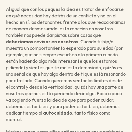
Al igual que con los peques la idea es tratar de enfocarse 
en qué necesidad hay detrás de un conflicto y no en el 
hecho en sí, los detonantes frente a los que reaccionamos 
de manera desmesurada, esta reacción en nosotros 
también nos puede dar pistas sobre cosas que
deberíamos revisar en nosotros
. Cuando tu hijo/a 
muestra un comportamiento esperado para su edad (por 
ejemplo, que no siempre escuchen a la primera cuando 
están haciendo algo más interesante que los estamos 
pidiendo) y sientes que te molesta demasiado, quizás es 
una señal de que hay algo dentro de ti que está resonando 
por otro lado. Cuando queremos sentar los límites desde 
el control y desde la verticalidad, quizás hay una parte de 
nosotros que nos está queriendo decir algo. Poco a poco 
va cogiendo fuerza la idea de que para poder cuidar, 
debemos estar bien; y para poder estar bien, debemos 
dedicar tiempo al 
autocuidado
, tanto físico como 
mental. 
Muchas veces, como niños y niñas vivimos en un ambiente 