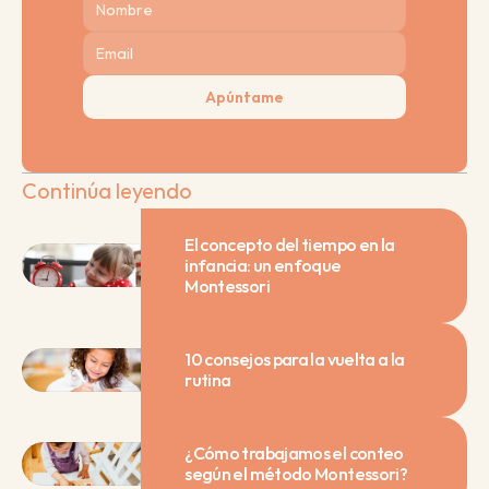
Apúntame
Continúa leyendo
El concepto del tiempo en la 
infancia: un enfoque 
Montessori
10 consejos para la vuelta a la 
rutina
¿Cómo trabajamos el conteo 
según el método Montessori?