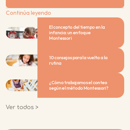
Continúa leyendo
El concepto del tiempo en la 
infancia: un enfoque 
Montessori
10 consejos para la vuelta a la 
rutina
¿Cómo trabajamos el conteo 
según el método Montessori?
Ver todos >