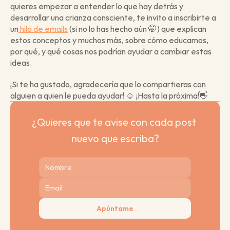
quieres empezar a entender lo que hay detrás y 
desarrollar una crianza consciente, te invito a inscribirte a 
un
 hilo de emails
 (si no lo has hecho aún 🤭 ) que explican 
estos conceptos y muchos más, sobre cómo educamos, 
por qué, y qué cosas nos podrían ayudar a cambiar estas 
ideas.
¡Si te ha gustado, agradecería que lo compartieras con 
alguien a quien le pueda ayudar! ☺️  ¡Hasta la próxima!👋 
¿Quieres que te avise con cada post 
nuevo que escriba?
Apúntame